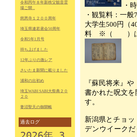
令和丙午８年新秩父観音霊
・時
場ご開 ..
・観覧料：一般7
慈恩寺１２００周年
大学生500円（
埼玉県連若鳶会50周年
料 ※（ ）は
令和5年1月号
持ち上げました
12年ぶりの激レア
さいたま新聞に載りました
浦和の出初め
『蘇民将来』や
埼玉WABI SABI大祭典２０
書かれた呪文を
２０
す。
妻沼聖天の御開帳
新潟県とチョッ
過去ログ
デンウイークだ
2026年 3