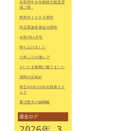
令和丙午８年新秩父観音霊
場ご開 ..
慈恩寺１２００周年
埼玉県連若鳶会50周年
令和5年1月号
持ち上げました
12年ぶりの激レア
さいたま新聞に載りました
浦和の出初め
埼玉WABI SABI大祭典２０
２０
妻沼聖天の御開帳
過去ログ
2026年 3