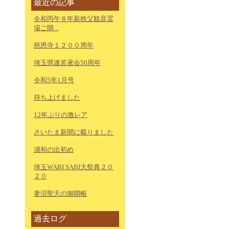
最近の記事
令和丙午８年新秩父観音霊
場ご開 ..
慈恩寺１２００周年
埼玉県連若鳶会50周年
令和5年1月号
持ち上げました
12年ぶりの激レア
さいたま新聞に載りました
浦和の出初め
埼玉WABI SABI大祭典２０
２０
妻沼聖天の御開帳
過去ログ