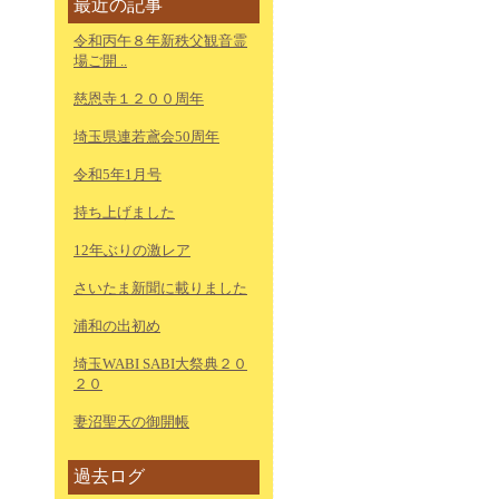
最近の記事
令和丙午８年新秩父観音霊
場ご開 ..
慈恩寺１２００周年
埼玉県連若鳶会50周年
令和5年1月号
持ち上げました
12年ぶりの激レア
さいたま新聞に載りました
浦和の出初め
埼玉WABI SABI大祭典２０
２０
妻沼聖天の御開帳
過去ログ