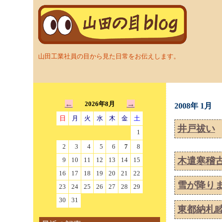
山田工業社員の目から見た日常をお伝えします。
←
→
2026年8月
2008年 1月
日
月
火
水
木
金
土
井戸祓い
1
2
3
4
5
6
7
8
木遣寒稽
9
10
11
12
13
14
15
16
17
18
19
20
21
22
雪が降り
23
24
25
26
27
28
29
30
31
東都納札