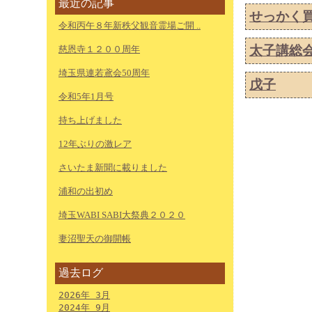
最近の記事
せっかく
令和丙午８年新秩父観音霊場ご開 ..
太子講総
慈恩寺１２００周年
埼玉県連若鳶会50周年
戊子
令和5年1月号
持ち上げました
12年ぶりの激レア
さいたま新聞に載りました
浦和の出初め
埼玉WABI SABI大祭典２０２０
妻沼聖天の御開帳
過去ログ
2026年 3月
2024年 9月