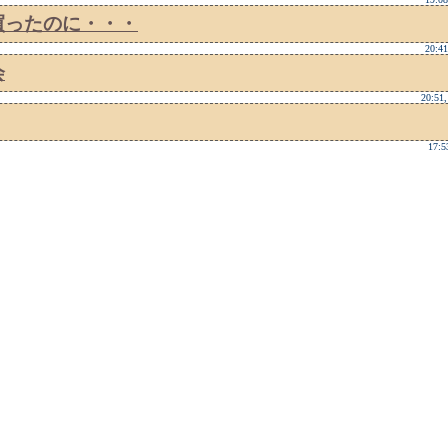
買ったのに・・・
20:41
会
20:51,
17:5