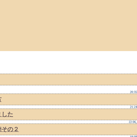
20:35
古
21:24
ました
22:06,
睦その２
19:08