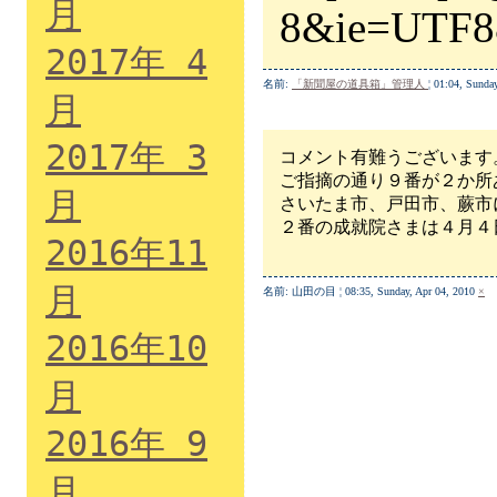
月
8&ie=UTF
2017年 4
名前:
「新聞屋の道具箱」管理人
¦ 01:04, Sunda
月
2017年 3
コメント有難うございます
ご指摘の通り９番が２か所
月
さいたま市、戸田市、蕨市
２番の成就院さまは４月４
2016年11
月
名前: 山田の目 ¦ 08:35, Sunday, Apr 04, 2010
×
2016年10
月
2016年 9
月