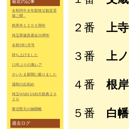
最近の記事
令和丙午８年新秩父観音霊
場ご開 ..
２番
上寺
慈恩寺１２００周年
埼玉県連若鳶会50周年
令和5年1月号
３番
上ノ
持ち上げました
12年ぶりの激レア
さいたま新聞に載りました
４番
根岸
浦和の出初め
埼玉WABI SABI大祭典２０
２０
妻沼聖天の御開帳
５番
白幡
過去ログ